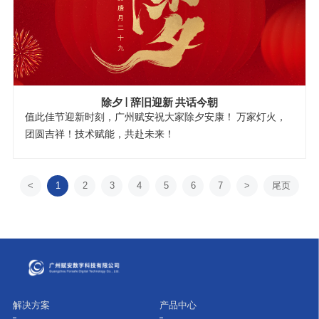
除夕 | 辞旧迎新 共话今朝
值此佳节迎新时刻，广州赋安祝大家除夕安康！ 万家灯火，
团圆吉祥！技术赋能，共赴未来！
<
1
2
3
4
5
6
7
>
尾页
解决方案
产品中心