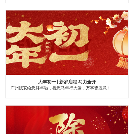
大年初一 | 新岁启程 马力全开
广州赋安给您拜年啦，祝您马年行大运，万事皆胜意！