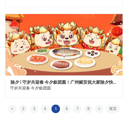
神！新的一年顺风顺水、万事如意！
除夕 | 守岁共迎春 今夕叙团圆！广州赋安祝大家除夕快乐
团圆美满！
守岁共迎春 今夕叙团圆
<
2
3
4
5
6
7
8
>
尾页