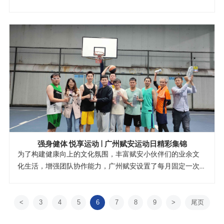
强身健体 悦享运动 | 广州赋安运动日精彩集锦
为了构建健康向上的文化氛围，丰富赋安小伙伴们的业余文
化生活，增强团队协作能力，广州赋安设置了每月固定一次
的运动日，运动项目包括羽毛球、乒乓球、篮球等，充分动
员小伙伴们享受运动的快乐，达到强身健体的效果。
<
3
4
5
6
7
8
9
>
尾页