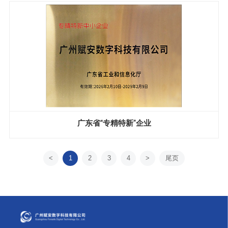
广东省“专精特新”企业
<
1
2
3
4
>
尾页