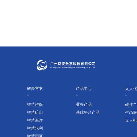
目标、治理标准、治理任务和治理重点，统
筹推进以流域为单元的中小河流系统治理，
是未来一段时间中小河流治理实施安排的重
要依据。
解决方案
产品中心
无人
智慧耕保
业务产品
硬件
智慧矿山
基础平台产品
生态
智慧海洋
无人
智慧水利
智慧园区