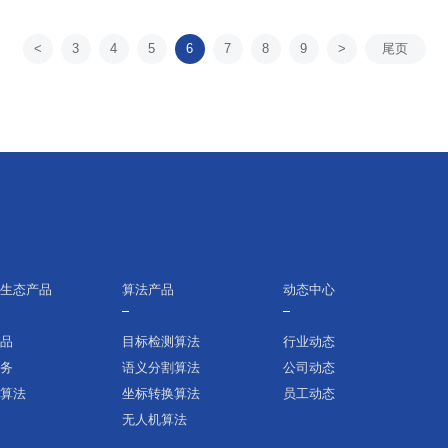
(2021-2035年)》，明确耕地保护目标任务，
统筹安排耕地保护重大行动和重点工程，为
<
3
4
5
6
7
8
9
>
尾页
全省耕地保护工作提供行动指南。
化生态产品
算法产品
动态中心
产品
目标检测算法
行业动态
服务
语义分割算法
公司动态
机算法
坐标转换算法
员工动态
无人机算法