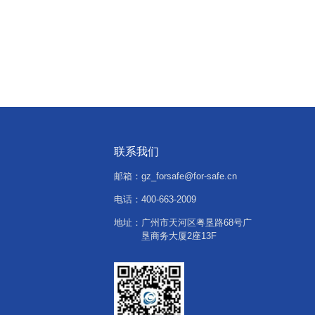
品质生活，支撑发展新质生产力，推进中国
式现代化城市建设，国家发展改革委、国家
数据局、财政部、自然资源部联合发布《关
于深化智慧城市发展 推进城市全域数字化转
型的指导意见》。
联系我们
邮箱：
gz_forsafe@for-safe.cn
电话：
400-663-2009
地址：
广州市天河区粤垦路68号广
垦商务大厦2座13F