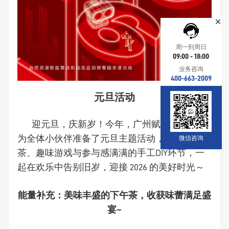
周一到周日
09:00 - 18:00
业务咨询
400-663-2009
元旦活动
迎元旦，庆新岁！今年，广州赋安一如既往
为全体小伙伴准备了元旦主题活动，美味下午
微信咨询
茶、趣味游戏与参与感满满的手工DIY环节，一
起在欢乐中告别旧岁，迎接 2026 的美好时光～
能量补充：美味丰盛的下午茶，收获味蕾满足盛
宴~