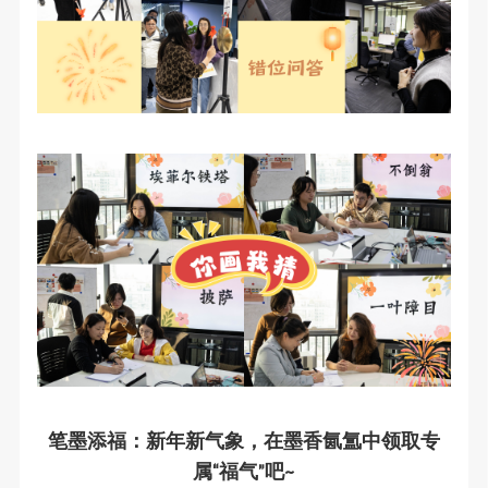
笔墨添福：新年新气象，在墨香氤氲中领取专
属“福气”吧
~